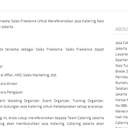
ersedia Sales Freelance Untuk Mereferensikan Jasa Katering Nasi
 Jakarta.
ABOU
Jasa Ca
Jakarta
ta tersedia sebagai Sales Freelance. Sales Freelance dapat
Layanan
Apartem
Nasi Tu
er
Break, 
l Affair, HRD, Sales Marketing, dsb.
Pernik
Rumah/
cara Arisan.
Selatan,
cara Pengajian
Jakarta
Hanya 
ti Wedding Organizer, Event Organizer, Training Organizer,
No 086 
 dukungan Jasa Katering untuk melaksanakan setiap acaranya.
Menerim
Hati H
 ini, Anda cukup mereferensikan kepada Team Catering Jakarta
Caterin
ang akan membutuhkan Jasa Katering. Catering Jakarta akan