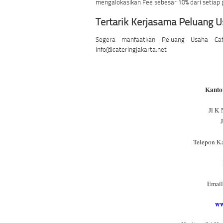
mengalokasikan Fee sebesar 10% dari setiap 
Tertarik Kerjasama Peluang U
Segera manfaatkan Peluang Usaha Cate
info@cateringjakarta.net
Kantor
Jl K
Telepon Ka
Email
ww