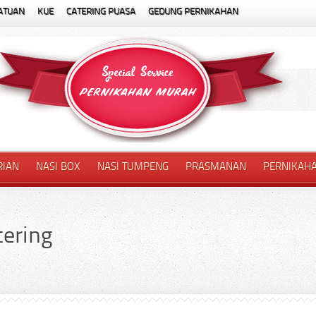
ATUAN
KUE
CATERING PUASA
GEDUNG PERNIKAHAN
RIAN
NASI BOX
NASI TUMPENG
PRASMANAN
PERNIKAH
ering