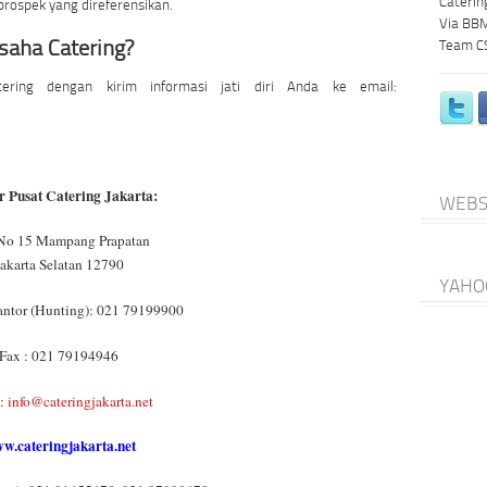
Caterin
prospek yang direferensikan.
Via BBM
saha Catering?
Team C
ring dengan kirim informasi jati diri Anda ke email:
 Pusat Catering Jakarta:
WEBS
 No 15 Mampang Prapatan
Jakarta Selatan 12790
YAHO
ntor (Hunting): 021 79199900
Fax : 021 79194946
:
info@cateringjakarta.net
w.cateringjakarta.net