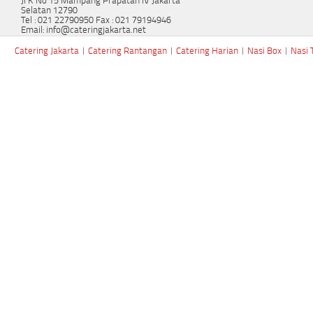
Jl K No 15 Mampang Prapatan IV Jakarta
Selatan 12790
Tel : 021 22790950 Fax : 021 79194946
Email: info@cateringjakarta.net
Catering Jakarta
|
Catering Rantangan
|
Catering Harian
|
Nasi Box
|
Nasi