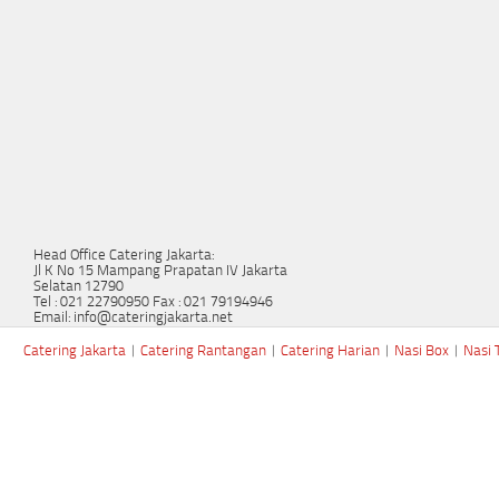
Head Office Catering Jakarta:
Jl K No 15 Mampang Prapatan IV Jakarta
Selatan 12790
Tel : 021 22790950 Fax : 021 79194946
Email: info@cateringjakarta.net
Catering Jakarta
|
Catering Rantangan
|
Catering Harian
|
Nasi Box
|
Nasi