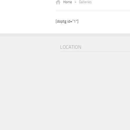
Home
»
Galleries
[doptg id=”1″]
LOCATION