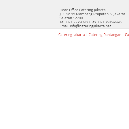
Head Office Catering Jakarta:
Jl K No 15 Mampang Prapatan IV Jakarta
Selatan 12790
Tel : 021 22790950 Fax : 021 79194946
Email: info@cateringjakarta.net
Catering Jakarta
|
Catering Rantangan
|
Ca