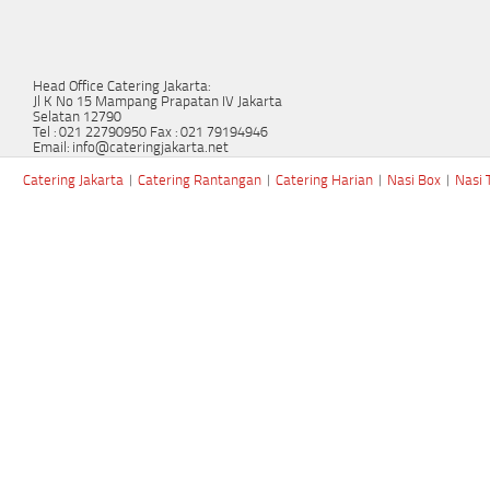
Head Office Catering Jakarta:
Jl K No 15 Mampang Prapatan IV Jakarta
Selatan 12790
Tel : 021 22790950 Fax : 021 79194946
Email: info@cateringjakarta.net
Catering Jakarta
|
Catering Rantangan
|
Catering Harian
|
Nasi Box
|
Nasi