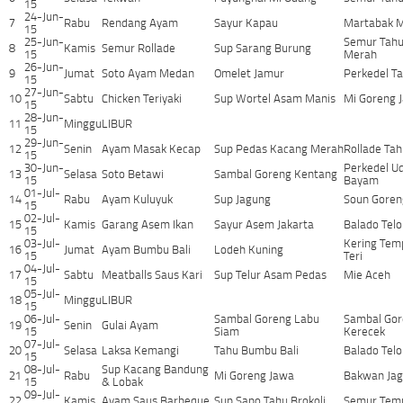
15
24-Jun-
7
Rabu
Rendang Ayam
Sayur Kapau
Martabak M
15
25-Jun-
Semur Tahu
8
Kamis
Semur Rollade
Sup Sarang Burung
15
Merah
26-Jun-
9
Jumat
Soto Ayam Medan
Omelet Jamur
Perkedel T
15
27-Jun-
10
Sabtu
Chicken Teriyaki
Sup Wortel Asam Manis
Mi Goreng 
15
28-Jun-
11
Minggu
LIBUR
15
29-Jun-
12
Senin
Ayam Masak Kecap
Sup Pedas Kacang Merah
Rollade Tah
15
30-Jun-
Perkedel U
13
Selasa
Soto Betawi
Sambal Goreng Kentang
15
Bayam
01-Jul-
14
Rabu
Ayam Kuluyuk
Sup Jagung
Soun Goren
15
02-Jul-
15
Kamis
Garang Asem Ikan
Sayur Asem Jakarta
Balado Telo
15
03-Jul-
Kering Tem
16
Jumat
Ayam Bumbu Bali
Lodeh Kuning
15
Teri
04-Jul-
17
Sabtu
Meatballs Saus Kari
Sup Telur Asam Pedas
Mie Aceh
15
05-Jul-
18
Minggu
LIBUR
15
06-Jul-
Sambal Goreng Labu
Sambal Go
19
Senin
Gulai Ayam
15
Siam
Kerecek
07-Jul-
20
Selasa
Laksa Kemangi
Tahu Bumbu Bali
Balado Telo
15
08-Jul-
Sup Kacang Bandung
21
Rabu
Mi Goreng Jawa
Bakwan Ja
15
& Lobak
09-Jul-
22
Kamis
Ayam Saus Barbeque
Sup Sapo Tahu Brokoli
Semur Tem