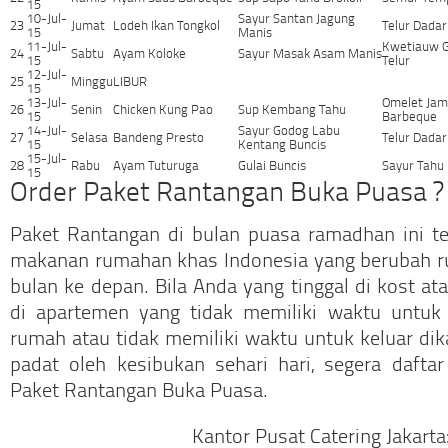
15
10-Jul-
Sayur Santan Jagung
23
Jumat
Lodeh Ikan Tongkol
Telur Dadar
15
Manis
11-Jul-
Kwetiauw 
24
Sabtu
Ayam Koloke
Sayur Masak Asam Manis
15
Telur
12-Jul-
25
Minggu
LIBUR
15
13-Jul-
Omelet Jam
26
Senin
Chicken Kung Pao
Sup Kembang Tahu
15
Barbeque
14-Jul-
Sayur Godog Labu
27
Selasa
Bandeng Presto
Telur Dada
15
Kentang Buncis
15-Jul-
28
Rabu
Ayam Tuturuga
Gulai Buncis
Sayur Tahu
15
Order Paket Rantangan Buka Puasa ?
Paket Rantangan di bulan puasa ramadhan ini t
makanan rumahan khas Indonesia yang berubah r
bulan ke depan. Bila Anda yang tinggal di kost a
di apartemen yang tidak memiliki waktu untuk
rumah atau tidak memiliki waktu untuk keluar di
padat oleh kesibukan sehari hari, segera dafta
Paket Rantangan Buka Puasa.
Kantor Pusat Catering Jakarta