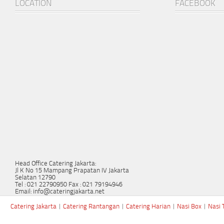
LOCATION
FACEBOOK
Head Office Catering Jakarta:
Jl K No 15 Mampang Prapatan IV Jakarta
Selatan 12790
Tel : 021 22790950 Fax : 021 79194946
Email: info@cateringjakarta.net
Catering Jakarta
|
Catering Rantangan
|
Catering Harian
|
Nasi Box
|
Nasi