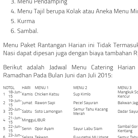
Menu Pendamping
Menu Tajil berupa Kolak atau Aneka Menu M
Kurma
Sambal.
Menu Paket Rantangan Harian ini Tidak Termas
Nasi dapat dipesan juga dengan biaya tambahan R
Berikut adalah Jadwal Menu Catering Haria
Ramadhan Pada Bulan Juni dan Juli 2015:
NO
TGL
HARI
MENU 1
MENU 2
MENU 3
18-Jun-
Mangkuk S
1
Kamis
Chicken Katsu
Sup Kimlo
15
Kencur
19-Jun-
2
Jumat
Rawon Sapi
Pecel Sayuran
Bakwan Ja
15
20-Jun-
Semur Tahu Kacang
3
Sabtu
Soto Lamongan
Dadar Sayu
15
Merah
21-Jun-
4
Minggu
LIBUR
15
22-Jun-
Sambal Go
5
Senin
Opor Ayam
Sayur Labu Siam
15
Kentang
23-Jun-
6
Selasa
Tekwan
Fuyunghai Mi Udang
Semur Tahu